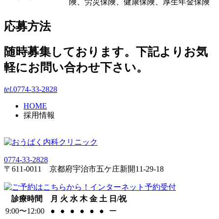
険、労災保険、健康保険、厚生年金保険
応募方法
随時募集しております。下記よりお気
軽にお問い合わせ下さい。
tel.
0774-33-2828
HOME
採用情報
0774-33-2828
〒611-0011 京都府宇治市五ケ庄新開11-29-18
診療時間
月
火
水
木
金
土
日/祝
9:00〜12:00
●
●
●
●
●
●
ー