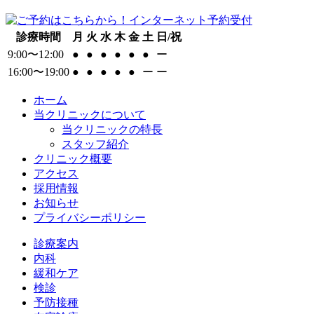
診療時間
月
火
水
木
金
土
日/祝
9:00〜12:00
●
●
●
●
●
●
ー
16:00〜19:00
●
●
●
●
●
ー
ー
ホーム
当クリニックについて
当クリニックの特長
スタッフ紹介
クリニック概要
アクセス
採用情報
お知らせ
プライバシーポリシー
診療案内
内科
緩和ケア
検診
予防接種