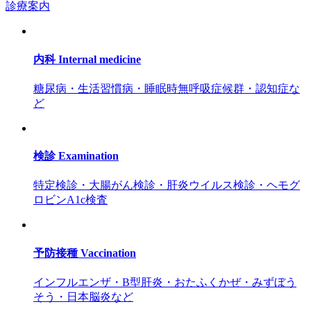
診療案内
内科
Internal medicine
糖尿病・生活習慣病・睡眠時無呼吸症候群・認知症な
ど
検診
Examination
特定検診・大腸がん検診・肝炎ウイルス検診・ヘモグ
ロビンA1c検査
予防接種
Vaccination
インフルエンザ・B型肝炎・おたふくかぜ・みずぼう
そう・日本脳炎など